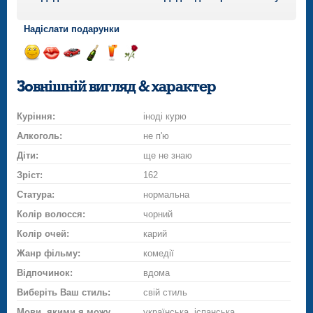
Надіслати подарунки
Відправ
Відправ
Поїздка
Надіслати
Надіслати
Надіслати
посмішку
поцілунок
на
шампанське
напій
троянду
Зовнішній вигляд & характер
автомобілі
Куріння:
іноді курю
Алкоголь:
не п'ю
Діти:
ще не знаю
Зріст:
162
Статура:
нормальна
Колір волосся:
чорний
Колір очей:
карий
Жанр фільму:
комедії
Відпочинок:
вдома
Виберіть Ваш стиль:
свій стиль
Мови, якими я можу
українська, іспанська,