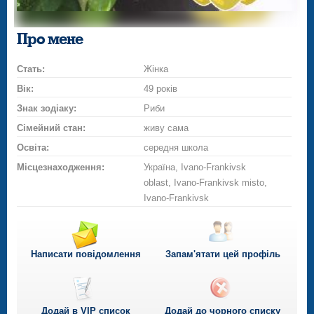
Про мене
Стать:
Жінка
Вік:
49 років
Знак зодіаку:
Риби
Сімейний стан:
живу самa
Освіта:
середня школа
Місцезнаходження:
Україна, Ivano-Frankivsk
oblast, Ivano-Frankivsk misto,
Ivano-Frankivsk
Написати повідомлення
Запам'ятати цей профіль
Додай в VIP список
Додай до чорного списку