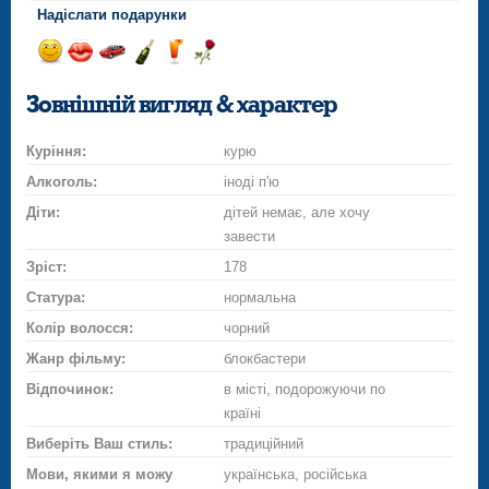
Надіслати подарунки
Відправ
Відправ
Поїздка
Надіслати
Надіслати
Надіслати
посмішку
поцілунок
на
шампанське
напій
троянду
Зовнішній вигляд & характер
автомобілі
Куріння:
курю
Алкоголь:
іноді п'ю
Діти:
дітей немає, але хочу
завести
Зріст:
178
Статура:
нормальна
Колір волосся:
чорний
Жанр фільму:
блокбастери
Відпочинок:
в місті, подорожуючи по
країні
Виберіть Ваш стиль:
традиційний
Мови, якими я можу
українська, російська