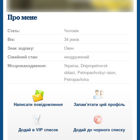
Про мене
Стать:
Чоловік
Вік:
34 років
Знак зодіаку:
Овен
Сімейний стан:
неодружений
Місцезнаходження:
Україна, Dnipropetrovsk
oblast, Petropavlivskyi raion,
Petropavlivka
Написати повідомлення
Запам'ятати цей профіль
Додай в VIP список
Додай до чорного списку