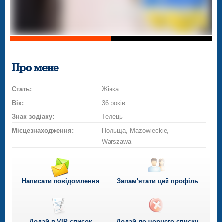
Про мене
Стать:
Жінка
Вік:
36 років
Знак зодіаку:
Телець
Місцезнаходження:
Польща, Mazowieckie,
Warszawa
Написати повідомлення
Запам'ятати цей профіль
Додай в VIP список
Додай до чорного списку