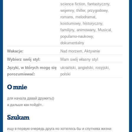
science fiction, fantastyczny,
wojenny, thiller, przygodowy,
romans, melodramat,
kostiumowy, historyczny,
familijny, animowany, Musical,
popularno-naukowy,
dokumentalny
Wakacje:
Nad morzem, Aktywnie
Wybierz swój styl:
Mam swój własny styl
Języki, w których mogę się
ukraiński, angielski, rosyjski,
porozumiewać:
polski
O mnie
для начала давай дружить))
а дальше как пойдёт..
Szukam
ищу в первую очередь друга но хотелось бы и спутника жизни