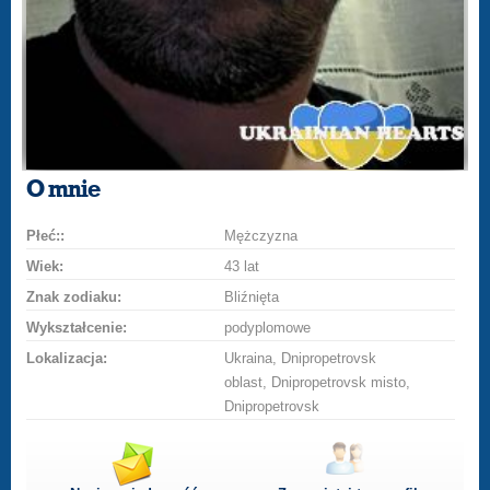
O mnie
Płeć::
Mężczyzna
Wiek:
43 lat
Znak zodiaku:
Bliźnięta
Wykształcenie:
podyplomowe
Lokalizacja:
Ukraina, Dnipropetrovsk
oblast, Dnipropetrovsk misto,
Dnipropetrovsk