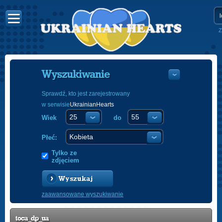
Z
Wyszukiwanie
Sprawdź, kto jest zarejestrowany
w serwisie
UkrainianHearts
УКРАЇНС
Wiek
do
ENGLISH
POLSKI
Płeć:
Tylko ze
zdjęciem
Wyszukaj
zaawansowane wyszukiwanie
toca_dp_ua