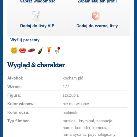
Napisz wiadomość
Zapamiętaj ten profil
Dodaj do listy
VIP
Dodaj do czarnej listy
Wyślij prezenty
Wyślij
Podaruj
Przejażdżka
Wyślij
Wyślij
Podaruj
uśmiech
buziaka
samochodem
szampana
drinka
różę
Wygląd & charakter
Alkohol:
kocham pić
Wzrost:
177
Figura:
szczupła
Kolor włosów:
nie ma włosów
Kolor oczu:
niebieski
Typ filmów:
musical, kryminał, sensacja,
horror, komedia, komedia
romantyczna, psychologiczny,