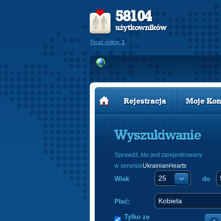
58104
użytkowników
Teraz online:
1
Rejestracja
Moje Kon
Wyszukiwanie
Sprawdź, kto jest zarejestrowany
w serwisie
UkrainianHearts
Wiek
do
Płeć:
Tylko ze