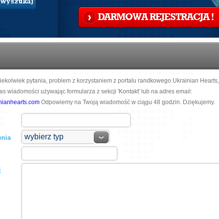
Wyszukaj
DARMOWA REJESTRACJA !
kiekolwiek pytania, problem z korzystaniem z portalu randkowego Ukrainian Hearts
as wiadomości używając formularza z sekcji 'Kontakt' lub na adres email:
ianhearts.com
Odpowiemy na Twoją wiadomość w ciągu 48 godzin. Dziękujemy.
enia
ć