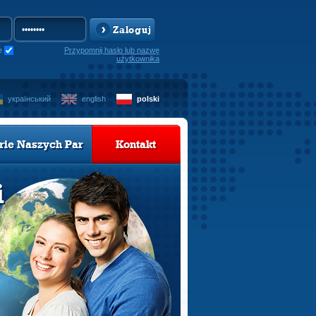
Zaloguj
e
Przypomnij hasło lub nazwę
użytkownika
український
english
polski
rie Naszych Par
Kontakt
i