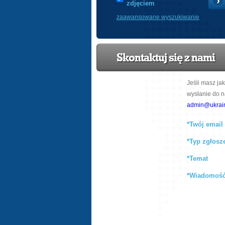
zdjęciem
zaawansowane wyszukiwanie
Skontaktuj się z nami
Jeśli masz ja
wysłanie do n
admin@ukrain
*Twój email
*Typ zgłosz
*Temat
*Wiadomoś