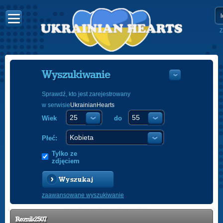
Z
Wyszukiwanie
Sprawdź, kto jest zarejestrowany
w serwisie
UkrainianHearts
УКРАЇНС
Wiek
do
ENGLISH
POLSKI
Płeć:
Tylko ze
zdjęciem
Wyszukaj
zaawansowane wyszukiwanie
Reznik2507