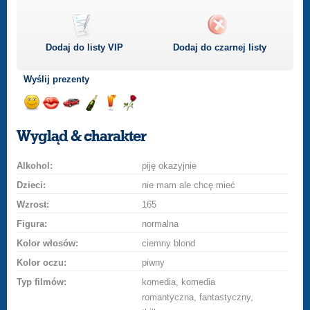
Dodaj do listy
VIP
Dodaj do czarnej listy
Wyślij prezenty
Wyślij
Podaruj
Przejażdżka
Wyślij
Wyślij
Podaruj
uśmiech
buziaka
samochodem
szampana
drinka
różę
Wygląd & charakter
Alkohol:
piję okazyjnie
Dzieci:
nie mam ale chcę mieć
Wzrost:
165
Figura:
normalna
Kolor włosów:
ciemny blond
Kolor oczu:
piwny
Typ filmów:
komedia, komedia
romantyczna, fantastyczny,