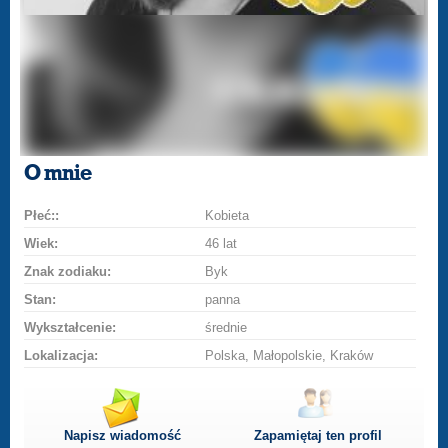
O mnie
Płeć::
Kobieta
Wiek:
46 lat
Znak zodiaku:
Byk
Stan:
panna
Wykształcenie:
średnie
Lokalizacja:
Polska, Małopolskie, Kraków
Napisz wiadomość
Zapamiętaj ten profil