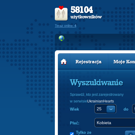
58104
użytkowników
Teraz online:
4
Rejestracja
Moje Kon
Wyszukiwanie
Sprawdź, kto jest zarejestrowany
w serwisie
UkrainianHearts
Wiek
do
Płeć:
Tylko ze