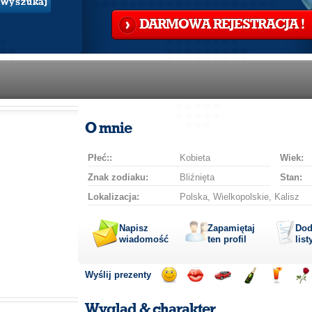
Wyszukaj
DARMOWA REJESTRACJA !
O mnie
Płeć::
Kobieta
Wiek:
Znak zodiaku:
Bliźnięta
Stan:
Lokalizacja:
Polska, Wielkopolskie, Kalisz
Napisz
Zapamiętaj
Dod
wiadomość
ten profil
list
Wyślij prezenty
Wyślij
Podaruj
Przejażdżka
Wyślij
Wyślij
Pod
uśmiech
buziaka
samochodem
szampana
drinka
róż
Wygląd & charakter