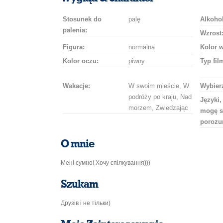
Stosunek do
palę
Alkohol
palenia:
Wzrost
Figura:
normalna
Kolor 
Kolor oczu:
piwny
Typ fil
Wakacje:
W swoim mieście, W
Wybierz
podróży po kraju, Nad
Języki,
morzem, Zwiedzając
mogę s
porozu
O mnie
Мені сумно! Хочу спілкування)))
Szukam
Друзів і не тільки)