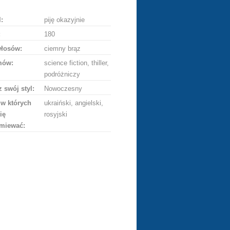
:
piję okazyjnie
:
180
włosów:
ciemny brąz
mów:
science fiction, thiller,
podróżniczy
 swój styl:
Nowoczesny
 w których
ukraiński, angielski,
ię
rosyjski
miewać: