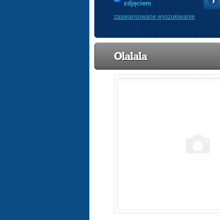
zdjęciem
zaawansowane wyszukiwanie
Olalala