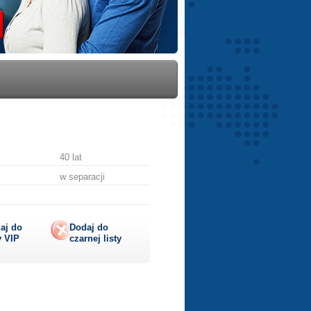
40 lat
w separacji
aj do
Dodaj do
y
VIP
czarnej listy
aruj
ę