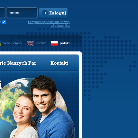
Zaloguj
e
Przypomnij hasło lub nazwę
użytkownika
український
english
polski
rie Naszych Par
Kontakt
i