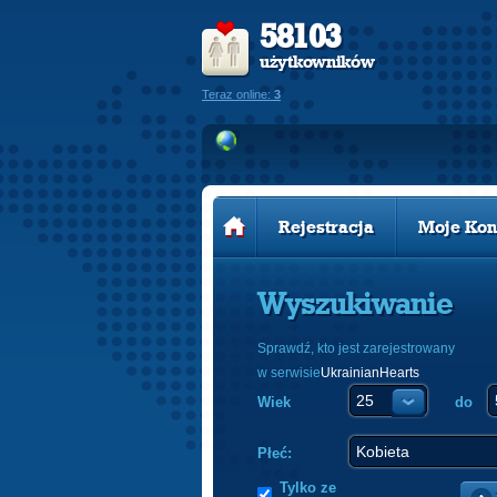
58103
użytkowników
Teraz online:
3
Rejestracja
Moje Kon
Wyszukiwanie
Sprawdź, kto jest zarejestrowany
w serwisie
UkrainianHearts
Wiek
do
Płeć:
Tylko ze