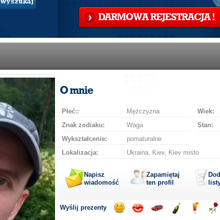
Wyszukaj
DARMOWA REJESTRACJA !
O mnie
Płeć::
Mężczyzna
Wiek:
Znak zodiaku:
Waga
Stan:
Wykształcenie:
pomaturalne
Lokalizacja:
Ukraina, Kiev, Kiev misto
Napisz
Zapamiętaj
Dod
wiadomość
ten profil
list
Wyślij prezenty
Wyślij
Podaruj
Przejażdżka
Wyślij
Wyślij
Pod