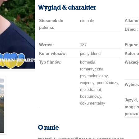
uśmiech
buziaka
samochodem
szampana
drinka
róż
Wygląd & charakter
Stosunek do
nie palę
Alkohol
palenia:
Dzieci:
Wzrost:
187
Figura:
Kolor włosów:
jasny blond
Kolor o
Typ filmów:
komedia
Wakacj
romantyczna,
psychologiczny,
wojenny, podróżniczy,
Wybierz
melodramat,
kostiumowy,
Języki,
dokumentalny
mogę s
porozu
O mnie