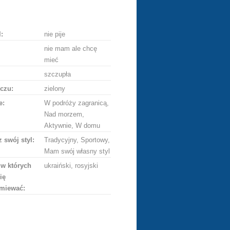
ę
:
nie pije
nie mam ale chcę
mieć
szczupła
czu:
zielony
e:
W podróży zagranicą,
Nad morzem,
Aktywnie, W domu
 swój styl:
Tradycyjny, Sportowy,
Mam swój własny styl
 w których
ukraiński, rosyjski
ię
miewać: