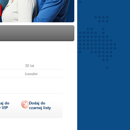
39 lat
kawaler
aj do
Dodaj do
y
VIP
czarnej listy
aruj