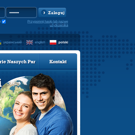
Zaloguj
e
Przypomnij hasło lub nazwę
użytkownika
український
english
polski
rie Naszych Par
Kontakt
i