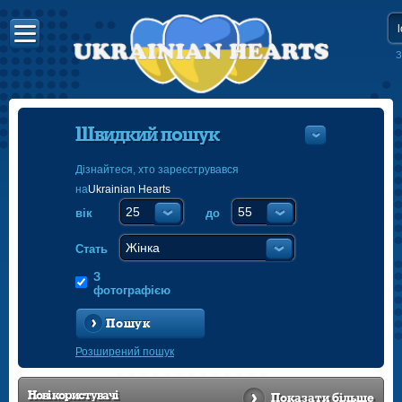
З
Швидкий пошук
Дізнайтеся, хто зареєструвався
на
Ukrainian Hearts
УКРАЇНС
вік
до
АНГЛІЙ
ПОЛЬСЬ
Стать
З
фотографією
Пошук
Розширений пошук
Нові
користувачі
Показати більше