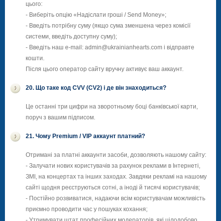
цього:
- Виберіть опцію «Надіслати гроші / Send Money»;
- Введіть потрібну суму (якщо сума зменшена через комісії
системи, введіть доступну суму);
- Введіть наш e-mail: admin@ukrainianhearts.com і відправте
кошти.
Після цього оператор сайту вручну активує ваш аккаунт.
20. Що таке код CVV (CV2) і де він знаходиться?
Це останні три цифри на зворотньому боці банківської карти,
поруч з вашим підписом.
21. Чому Premium / VIP аккаунт платний?
Отримані за платні аккаунти засоби, дозволяють нашому сайту:
- Залучати нових користувачів за рахунок реклами в Інтернеті,
ЗМІ, на концертах та інших заходах. Завдяки рекламі на нашому
сайті щодня реєструються сотні, а іноді й тисячі користувачів;
- Постійно розвиватися, надаючи всім користувачам можливість
приємно проводити час у пошуках кохання;
- Утримувати штат професійних модераторів, які цілодобово