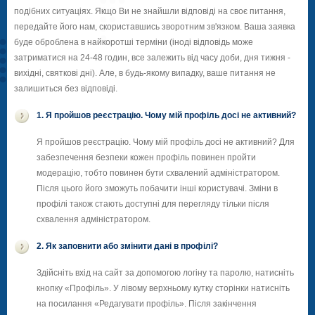
подібних ситуаціях. Якщо Ви не знайшли відповіді на своє питання,
передайте його нам, скориставшись зворотним зв'язком. Ваша заявка
буде оброблена в найкоротші терміни (іноді відповідь може
затриматися на 24-48 годин, все залежить від часу доби, дня тижня -
вихідні, святкові дні). Але, в будь-якому випадку, ваше питання не
залишиться без відповіді.
1. Я пройшов реєстрацію. Чому мій профіль досі не активний?
Я пройшов реєстрацію. Чому мій профіль досі не активний? Для
забезпечення безпеки кожен профіль повинен пройти
модерацію, тобто повинен бути схвалений адміністратором.
Після цього його зможуть побачити інші користувачі. Зміни в
профілі також стають доступні для перегляду тільки після
схвалення адміністратором.
2. Як заповнити або змінити дані в профілі?
Здійсніть вхід на сайт за допомогою логіну та паролю, натисніть
кнопку «Профіль». У лівому верхньому кутку сторінки натисніть
на посилання «Редагувати профіль». Після закінчення