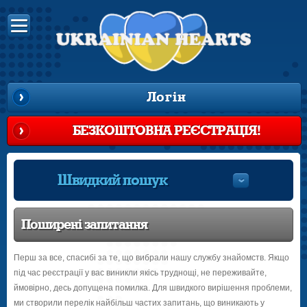
Логін
БЕЗКОШТОВНА РЕЄСТРАЦІЯ!
Швидкий пошук
Поширені запитання
Перш за все, спасибі за те, що вибрали нашу службу знайомств. Якщо
під час реєстрації у вас виникли якісь труднощі, не переживайте,
ймовірно, десь допущена помилка. Для швидкого вирішення проблеми,
ми створили перелік найбільш частих запитань, що виникають у