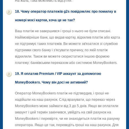
На жаль, така можливість відсутня.
18. Чому оператор платежів g2s повідомляє про помилку в
номері моєї картки, хоча це не так?
Ваш платіж не завершився і гроші з нього не були списані.
Найімовірніше банк, що видав картку, відхилив платіж або карта
не підтримує таких платежів. Ви можете зв'язатися зі службою
підтримки свого банку і з'ясувати причину, по якій платіж
відхилили. Також ви можете скористатися іншою формою
платежу: банківським переказом або системою MoneyBookers.
19. Я оплатив Premium / VIP аккаунт за допомогою
MoneyBookers. Чому він досі не активний?
Оператор MoneyBookers платіж не підтвердив, і гроші не
надійшли на наш рахунок. Слід врахувати, що переказ через
MoneyBookers може займати від 3 до 5 днів. Якщо ви оплатили
аккаунт і цей термін закінчився, увійдіть на свій рахунок на
MoneyBookers і перевірте, чи не знаходиться платіж на рахунку
оператора. Якщо це так, переведіть гроші на наш рахунок. Для