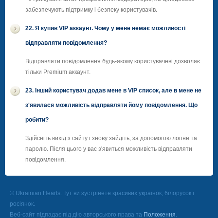
забезпечують підтримку і безпеку користувачів.
22. Я купив VIP аккаунт. Чому у мене немає можливості
відправляти повідомлення?
Відправляти повідомлення будь-якому користувачеві дозволяє
тільки Premium аккаунт.
23. Інший користувач додав мене в VIP список, але в мене не
з'явилася можливість відправляти йому повідомлення. Що
робити?
Здійсніть вихід з сайту і знову зайдіть, за допомогою логінe та
паролю. Після цього у вас з'явиться можливість відправляти
повідомлення.
© Ukrainian Hearts: Тут ви зустрінете красивих українок, білорусок і
росіянок.
Веб-сайт підпадає під дію авторського права та
Положення
.